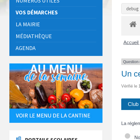
NUMÉROS UTILES
debug 
VOS DÉMARCHES
LA MAIRIE
MÉDIATHÈQUE
Accueil 
AGENDA
Question
Un ce
Vérifié le
Club
La réglem
Non
PORTAILS SCOLAIRES