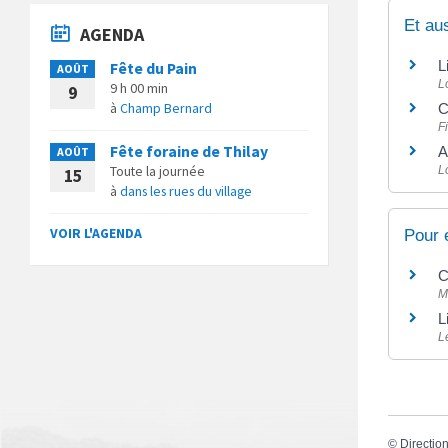
Et au
AGENDA
L
Fête du Pain
AOÛT
L
9 h 00 min
9
à
Champ Bernard
C
F
Fête foraine de Thilay
A
AOÛT
Toute la journée
L
15
à
dans les rues du village
VOIR L'AGENDA
Pour 
C
M
L
L
©
Direction