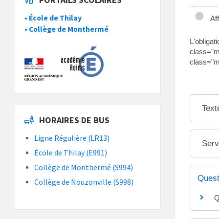
• École de Thilay
Affi
• Collège de Monthermé
L'obligat
class="m
class="m
Text
HORAIRES DE BUS
Ligne Régulière (LR13)
Serv
École de Thilay (E991)
Collège de Monthermé (S994)
Quest
Collège de Nouzonville (S998)
Q