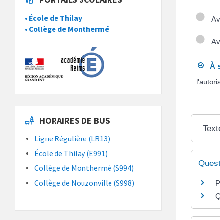
• École de Thilay
Ave
• Collège de Monthermé
Ave
À s
l'autor
HORAIRES DE BUS
Text
Ligne Régulière (LR13)
École de Thilay (E991)
Quest
Collège de Monthermé (S994)
Collège de Nouzonville (S998)
P
Q