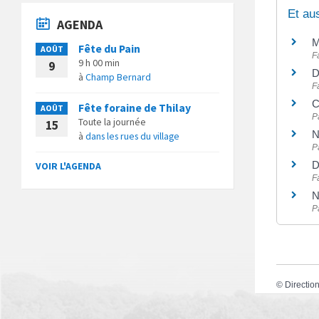
Et au
AGENDA
M
Fête du Pain
AOÛT
F
9 h 00 min
9
D
à
Champ Bernard
F
C
Fête foraine de Thilay
AOÛT
P
Toute la journée
15
N
à
dans les rues du village
P
D
VOIR L'AGENDA
F
N
P
©
Direction