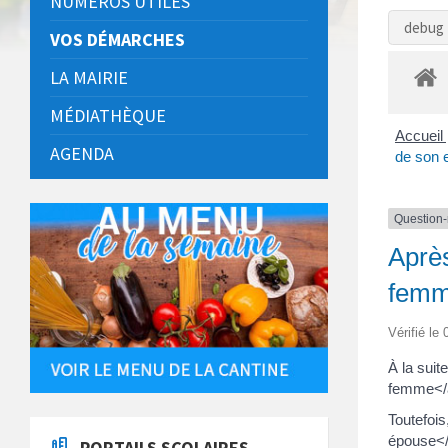
NUMÉROS UTILES
debug 
VOS DÉMARCHES
LA MAIRIE
MÉDIATHÈQUE
Accueil 
AGENDA
de son
Question
Après
fem
Vérifié le
À la suit
femme</
Toutefoi
épouse</
PORTAILS SCOLAIRES