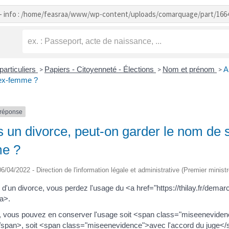
- info : /home/feasraa/www/wp-content/uploads/comarquage/part/166
particuliers
Papiers - Citoyenneté - Élections
Nom et prénom
A
>
>
>
 ex-femme ?
-réponse
 un divorce, peut-on garder le nom de 
me ?
 06/04/2022 - Direction de l'information légale et administrative (Premier minist
e d'un divorce, vous perdez l'usage du <a href="https://thilay.fr/de
a>.
s, vous pouvez en conserver l'usage soit <span class="miseeneviden
span>, soit <span class="miseenevidence">avec l'accord du juge</