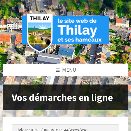
Skip
Skip
Skip
to
to
to
content
left
footer
sidebar
MENU
Vos démarches en ligne
debug - info : /home/feasraa/www/wp-