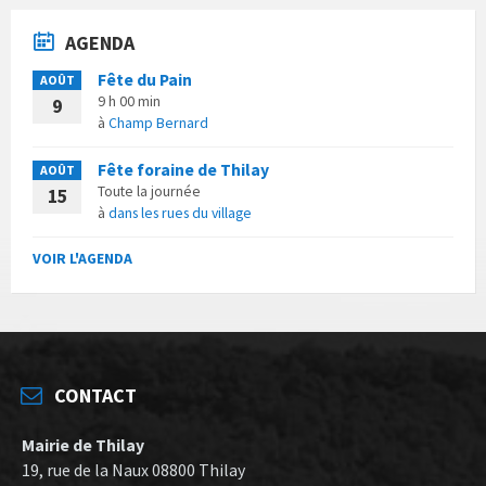
AGENDA
Fête du Pain
AOÛT
9 h 00 min
9
à
Champ Bernard
Fête foraine de Thilay
AOÛT
Toute la journée
15
à
dans les rues du village
VOIR L'AGENDA
CONTACT
Mairie de Thilay
19, rue de la Naux 08800 Thilay