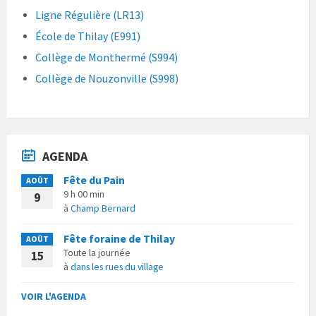
Ligne Régulière (LR13)
École de Thilay (E991)
Collège de Monthermé (S994)
Collège de Nouzonville (S998)
AGENDA
Fête du Pain
AOÛT
9 h 00 min
9
à
Champ Bernard
Fête foraine de Thilay
AOÛT
Toute la journée
15
à
dans les rues du village
VOIR L'AGENDA