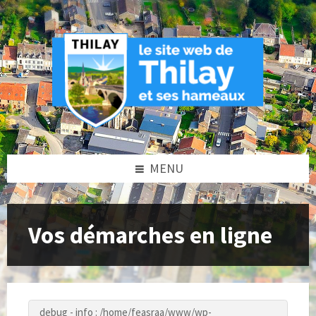
Skip
Skip
Skip
to
to
to
content
left
footer
sidebar
MENU
Vos démarches en ligne
debug - info : /home/feasraa/www/wp-