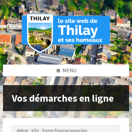
Skip
Skip
Skip
to
to
to
content
left
footer
sidebar
MENU
Vos démarches en ligne
debug - info : /home/feasraa/www/wp-