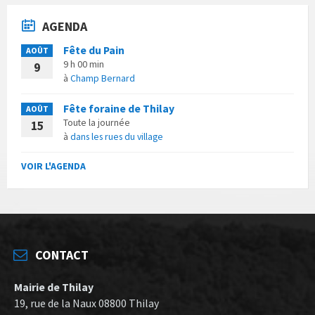
AGENDA
Fête du Pain
AOÛT
9 h 00 min
9
à
Champ Bernard
Fête foraine de Thilay
AOÛT
Toute la journée
15
à
dans les rues du village
VOIR L'AGENDA
CONTACT
Mairie de Thilay
19, rue de la Naux 08800 Thilay