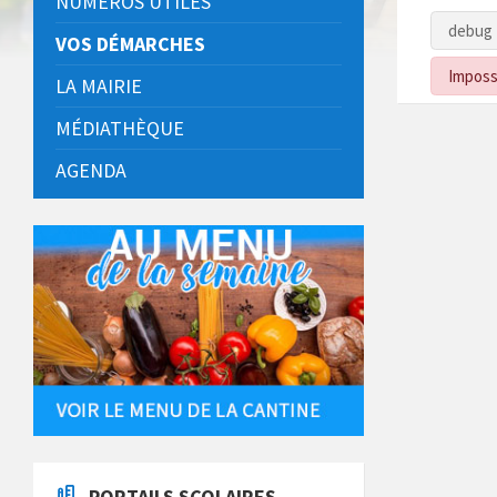
NUMÉROS UTILES
debug 
VOS DÉMARCHES
Impossi
LA MAIRIE
MÉDIATHÈQUE
AGENDA
PORTAILS SCOLAIRES