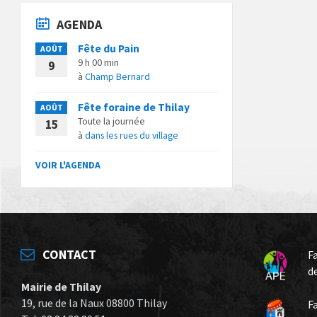
AGENDA
Fête du Pain
AOÛT
9 h 00 min
9
à
Champ Bernard
Fête foraine de Thilay
AOÛT
Toute la journée
15
à
dans les rues du village
VOIR L'AGENDA
CONTACT
F
d
Mairie de Thilay
19, rue de la Naux 08800 Thilay
F