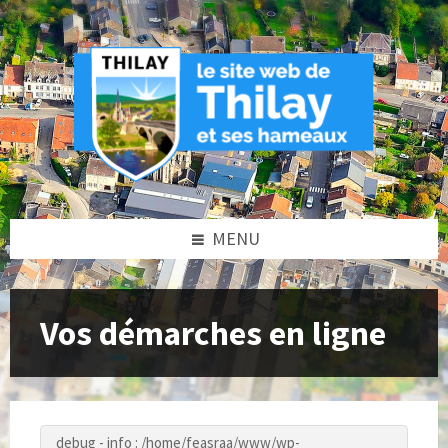
Skip
Skip
Skip
to
to
to
content
left
footer
sidebar
MENU
Vos démarches en ligne
debug - info : /home/feasraa/www/wp-