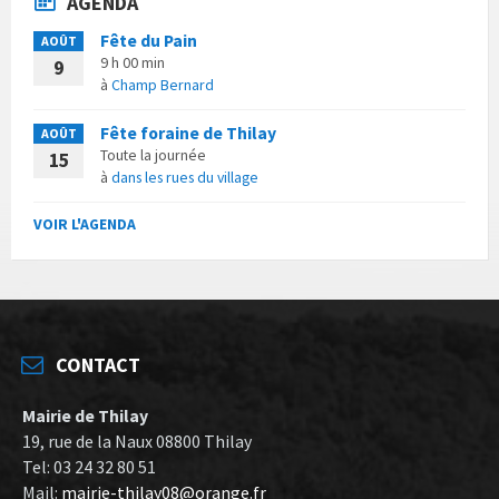
AGENDA
Fête du Pain
AOÛT
9 h 00 min
9
à
Champ Bernard
Fête foraine de Thilay
AOÛT
Toute la journée
15
à
dans les rues du village
VOIR L'AGENDA
CONTACT
Mairie de Thilay
19, rue de la Naux 08800 Thilay
Tel: 03 24 32 80 51
Mail:
mairie-thilay08@orange.fr