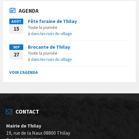
AGENDA
Fête foraine de Thilay
AOÛT
Toute la journée
15
à
dans les rues du village
Brocante de Thilay
SEP
Toute la journée
27
à
dans les rues du village
VOIR L'AGENDA
CONTACT
Mairie de Thilay
19, rue de la Naux 08800 Thilay