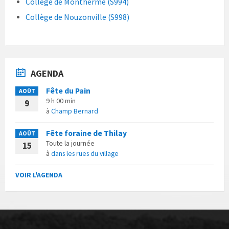
Collège de Monthermé (S994)
Collège de Nouzonville (S998)
AGENDA
Fête du Pain
AOÛT
9 h 00 min
9
à
Champ Bernard
Fête foraine de Thilay
AOÛT
Toute la journée
15
à
dans les rues du village
VOIR L'AGENDA