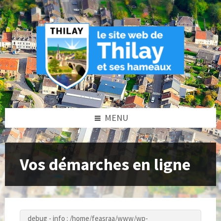
Skip
Skip
Skip
to
to
to
content
left
footer
sidebar
MENU
Vos démarches en ligne
debug - info : /home/feasraa/www/wp-