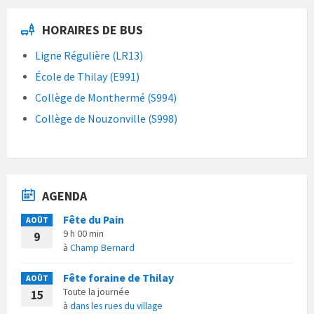
HORAIRES DE BUS
Ligne Régulière (LR13)
École de Thilay (E991)
Collège de Monthermé (S994)
Collège de Nouzonville (S998)
AGENDA
Fête du Pain
AOÛT
9 h 00 min
9
à
Champ Bernard
Fête foraine de Thilay
AOÛT
Toute la journée
15
à
dans les rues du village