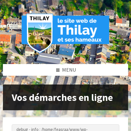
Skip
Skip
Skip
to
to
to
content
left
footer
sidebar
MENU
Vos démarches en ligne
debug - info : /home/feasraa/www/wp-