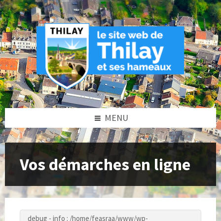
Skip
Skip
Skip
to
to
to
content
left
footer
sidebar
MENU
Vos démarches en ligne
debug - info : /home/feasraa/www/wp-