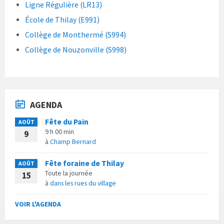
Ligne Régulière (LR13)
École de Thilay (E991)
Collège de Monthermé (S994)
Collège de Nouzonville (S998)
AGENDA
Fête du Pain
AOÛT
9 h 00 min
9
à
Champ Bernard
Fête foraine de Thilay
AOÛT
Toute la journée
15
à
dans les rues du village
VOIR L'AGENDA