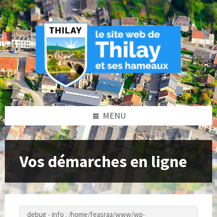
Skip
Skip
Skip
to
to
to
content
left
footer
sidebar
MENU
Vos démarches en ligne
debug - info : /home/feasraa/www/wp-