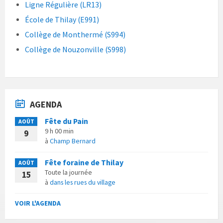
Ligne Régulière (LR13)
École de Thilay (E991)
Collège de Monthermé (S994)
Collège de Nouzonville (S998)
AGENDA
Fête du Pain
AOÛT
9 h 00 min
9
à
Champ Bernard
Fête foraine de Thilay
AOÛT
Toute la journée
15
à
dans les rues du village
VOIR L'AGENDA