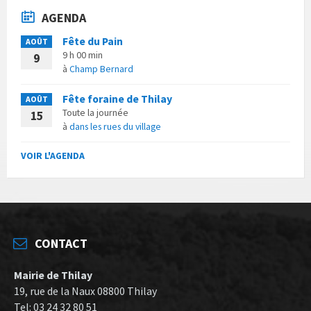
AGENDA
Fête du Pain
AOÛT
9 h 00 min
9
à
Champ Bernard
Fête foraine de Thilay
AOÛT
Toute la journée
15
à
dans les rues du village
VOIR L'AGENDA
CONTACT
Mairie de Thilay
19, rue de la Naux 08800 Thilay
Tel: 03 24 32 80 51