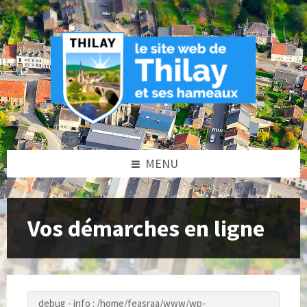
Skip
Skip
Skip
to
to
to
content
left
footer
sidebar
MENU
Vos démarches en ligne
debug - info : /home/feasraa/www/wp-