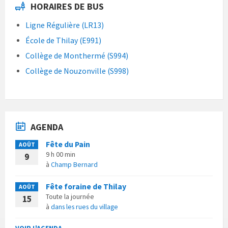
HORAIRES DE BUS
Ligne Régulière (LR13)
École de Thilay (E991)
Collège de Monthermé (S994)
Collège de Nouzonville (S998)
AGENDA
Fête du Pain
AOÛT
9 h 00 min
9
à
Champ Bernard
Fête foraine de Thilay
AOÛT
Toute la journée
15
à
dans les rues du village
VOIR L'AGENDA