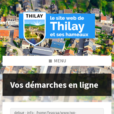
Skip
Skip
Skip
to
to
to
content
left
footer
sidebar
MENU
Vos démarches en ligne
debug - info : /home/feasraa/www/wp-