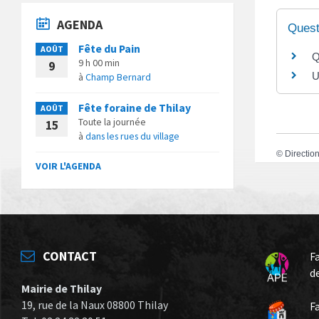
AGENDA
Quest
Fête du Pain
AOÛT
Q
9 h 00 min
9
U
à
Champ Bernard
Fête foraine de Thilay
AOÛT
Toute la journée
15
à
dans les rues du village
©
Direction
VOIR L'AGENDA
CONTACT
F
d
Mairie de Thilay
19, rue de la Naux 08800 Thilay
F