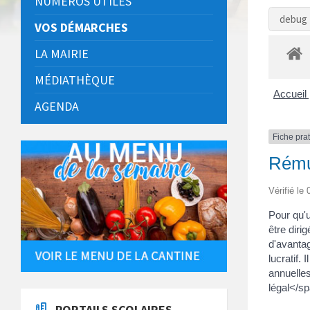
NUMÉROS UTILES
debug 
VOS DÉMARCHES
LA MAIRIE
MÉDIATHÈQUE
Accueil 
AGENDA
Fiche pra
Rémun
Vérifié le
Pour qu'
être dir
d'avanta
lucratif
annuelle
légal</s
PORTAILS SCOLAIRES