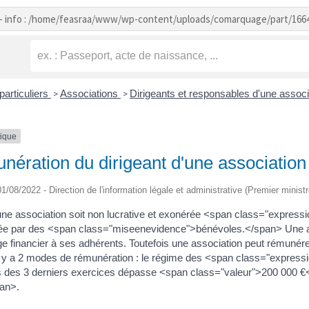
- info : /home/feasraa/www/wp-content/uploads/comarquage/part/166
particuliers
Associations
Dirigeants et responsables d'une assoc
>
>
tique
ération du dirigeant d'une association
 01/08/2022 - Direction de l'information légale et administrative (Premier minist
une association soit non lucrative et exonérée <span class="express
igée par des <span class="miseenevidence">bénévoles.</span> Une ass
ge financier à ses adhérents. Toutefois une association peut rémunér
. Il y a 2 modes de rémunération : le régime des <span class="expre
s des 3 derniers exercices dépasse <span class="valeur">200 000 €
pan>.