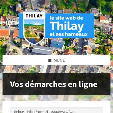
Skip
Skip
Skip
to
to
to
content
left
footer
sidebar
MENU
Vos démarches en ligne
debug - info : /home/feasraa/www/wp-