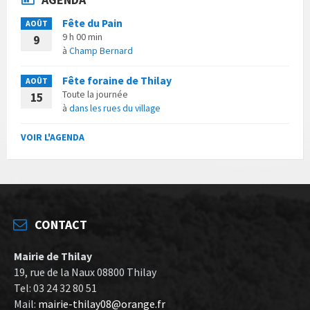
Fête du Pain
AOÛT
9 h 00 min
9
à
Champ Bernard
Fête foraine de Thilay
AOÛT
Toute la journée
15
à
dans les rues du village
VOIR L'AGENDA
CONTACT
Mairie de Thilay
19, rue de la Naux 08800 Thilay
Tel: 03 24 32 80 51
Mail:
mairie-thilay08@orange.fr