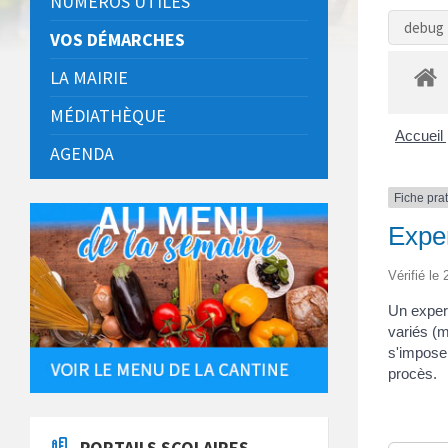
NUMÉROS UTILES
debug 
VOS DÉMARCHES
LA MAIRIE
MÉDIATHÈQUE
Accueil 
AGENDA
Fiche pra
Exper
Vérifié le
Un expert
variés (m
s'impose 
procès.
PORTAILS SCOLAIRES