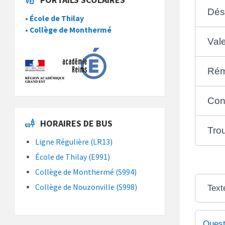
Dés
• École de Thilay
• Collège de Monthermé
Val
Rém
Con
HORAIRES DE BUS
Tro
Ligne Régulière (LR13)
École de Thilay (E991)
Collège de Monthermé (S994)
Collège de Nouzonville (S998)
Text
Quest