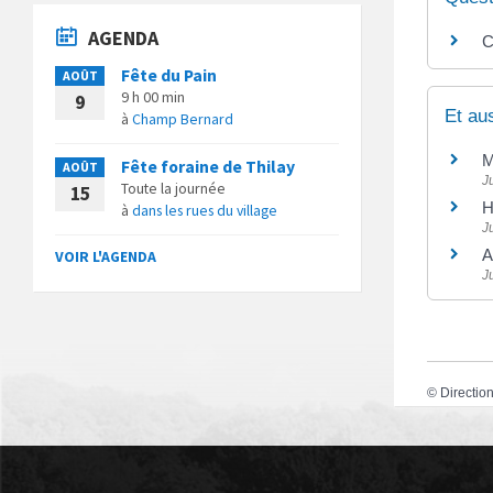
AGENDA
C
Fête du Pain
AOÛT
9 h 00 min
9
Et au
à
Champ Bernard
M
Fête foraine de Thilay
AOÛT
J
Toute la journée
15
H
à
dans les rues du village
J
A
VOIR L'AGENDA
J
©
Direction