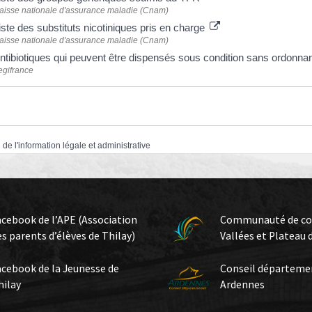
aisse nationale d'assurance maladie (Cnam)
iste des substituts nicotiniques pris en charge
aisse nationale d'assurance maladie (Cnam)
ntibiotiques qui peuvent être dispensés sous condition sans ordonn
egifrance
 de l'information légale et administrative
acebook de l’APE (Association
Communauté de c
es parents d’élèves de Thilay)
Vallées et Plateau 
acebook de la Jeunesse de
Conseil départeme
hilay
Ardennes