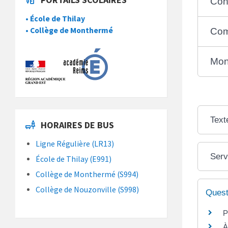
Con
• École de Thilay
• Collège de Monthermé
Com
Mon
Text
HORAIRES DE BUS
Ligne Régulière (LR13)
Serv
École de Thilay (E991)
Collège de Monthermé (S994)
Collège de Nouzonville (S998)
Quest
P
À