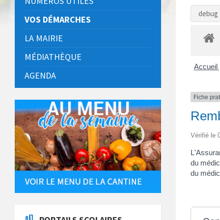
NUMÉROS UTILES
debug 
VOS DÉMARCHES
LA MAIRIE
MÉDIATHÈQUE
Accueil 
AGENDA
Fiche pra
Remb
Vérifié le
L'Assura
du médic
du médi
PORTAILS SCOLAIRES