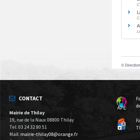
C
L
C
A
L
©
Direction
CONTACT
F
d
Mairie de Thilay
19, rue de la Naux 08800 Thilay
F
Tel: 03 24 32 80 51
T
Mail:
mairie-thilay08@orange.fr