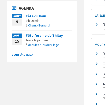
AGENDA
Et au
Fête du Pain
AOÛT
9 h 00 min
9
R
à
Champ Bernard
S
Fête foraine de Thilay
AOÛT
Toute la journée
15
Pour 
à
dans les rues du village
B
VOIR L'AGENDA
C
C
C
R
C
A
C
S
O
L