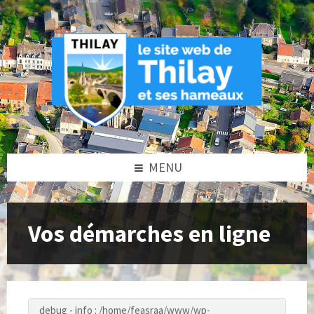
Skip
Skip
Skip
to
to
to
content
left
footer
sidebar
MENU
Vos démarches en ligne
debug - info : /home/feasraa/www/wp-