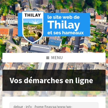
Skip
Skip
Skip
to
to
to
content
left
footer
sidebar
MENU
Vos démarches en ligne
debug - info : /home/feasraa/www/wp-