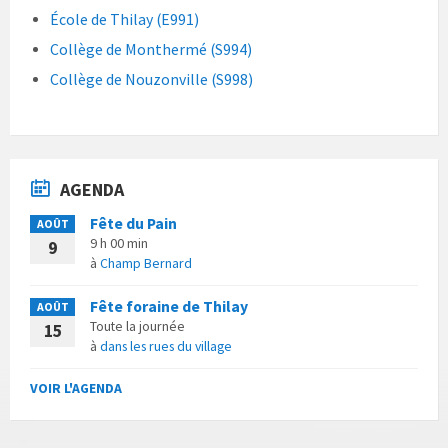
École de Thilay (E991)
Collège de Monthermé (S994)
Collège de Nouzonville (S998)
AGENDA
Fête du Pain
AOÛT
9 h 00 min
9
à
Champ Bernard
Fête foraine de Thilay
AOÛT
Toute la journée
15
à
dans les rues du village
VOIR L'AGENDA