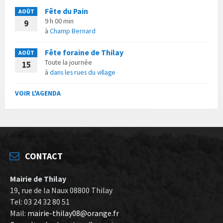
Fête du Pain
AOÛT
9 h 00 min
9
à
Champ Bernard
Fête foraine de Thilay
AOÛT
Toute la journée
15
à
dans les rues du village
VOIR L'AGENDA
CONTACT
Mairie de Thilay
19, rue de la Naux 08800 Thilay
Tel: 03 24 32 80 51
Mail:
mairie-thilay08@orange.fr