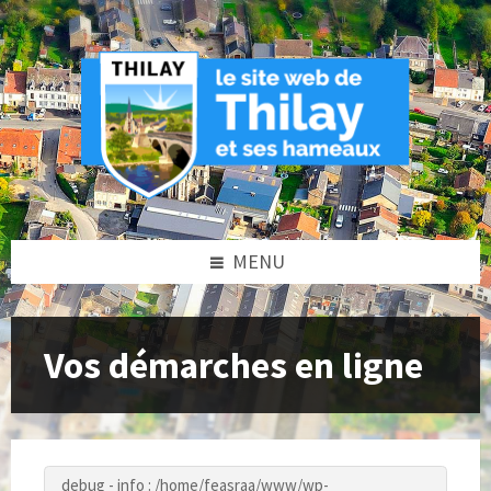
Skip
Skip
Skip
to
to
to
content
left
footer
sidebar
MENU
Vos démarches en ligne
debug - info : /home/feasraa/www/wp-