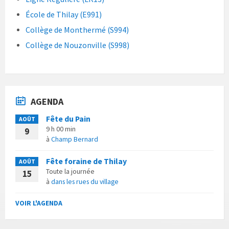
École de Thilay (E991)
Collège de Monthermé (S994)
Collège de Nouzonville (S998)
AGENDA
Fête du Pain
AOÛT
9 h 00 min
9
à
Champ Bernard
Fête foraine de Thilay
AOÛT
Toute la journée
15
à
dans les rues du village
VOIR L'AGENDA