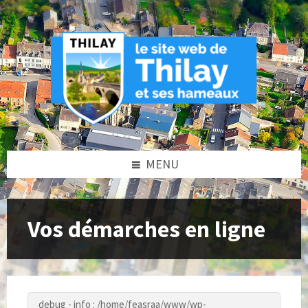
Skip
Skip
Skip
to
to
to
content
left
footer
sidebar
MENU
Vos démarches en ligne
debug - info : /home/feasraa/www/wp-