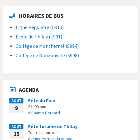
HORAIRES DE BUS
Ligne Régulière (LR13)
École de Thilay (E991)
Collège de Monthermé (S994)
Collège de Nouzonville (S998)
AGENDA
Fête du Pain
AOÛT
9 h 00 min
9
à
Champ Bernard
Fête foraine de Thilay
AOÛT
Toute la journée
15
à
dans les rues du village