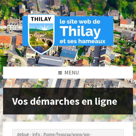
Skip
Skip
Skip
to
to
to
content
left
footer
sidebar
MENU
Vos démarches en ligne
debug - info : /home/feasraa/www/wp-