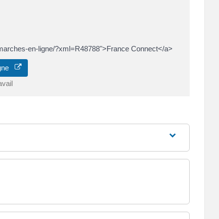
fr/demarches-en-ligne/?xml=R48788">France Connect</a>
ligne
avail