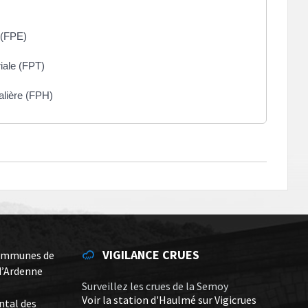
 (FPE)
riale (FPT)
alière (FPH)
VIGILANCE CRUES
ommunes de
d’Ardenne
Surveillez les crues de la Semoy
Voir la station d'Haulmé sur Vigicrues
ntal des