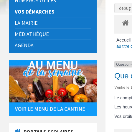
NUMÉROS UTILES
debug 
VOS DÉMARCHES
LA MAIRIE
MÉDIATHÈQUE
Accueil 
AGENDA
au titre
Question
Que d
Vérifié le
Le compte
Les heure
Vos droi
PORTAILS SCOLAIRES