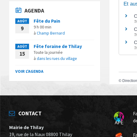
Et au
AGENDA
C
Fête du Pain
AOÛT
T
9 h 00 min
9
C
à
Champ Bernard
T
C
Fête foraine de Thilay
AOÛT
T
Toute la journée
15
à
dans les rues du village
VOIR L'AGENDA
©
Direction
CONTACT
F
d
Mairie de Thilay
19, rue de la Naux 08800 Thilay
F