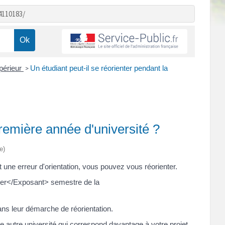
4110183/
upérieur
Un étudiant peut-il se réorienter pendant la
>
première année d'université ?
e)
t une erreur d'orientation, vous pouvez vous réorienter.
t>er</Exposant> semestre de la
ans leur démarche de réorientation.
ne autre université qui correspond davantage à votre projet.