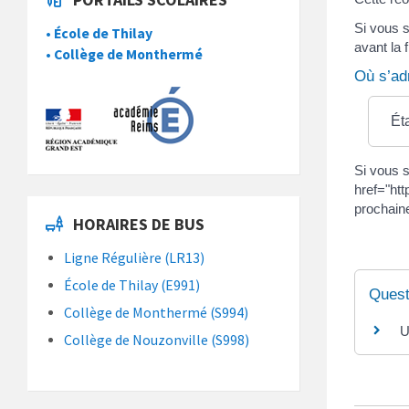
Si vous s
• École de Thilay
avant la
• Collège de Monthermé
Où s’ad
Ét
Si vous s
href="ht
prochaine
HORAIRES DE BUS
Ligne Régulière (LR13)
École de Thilay (E991)
Quest
Collège de Monthermé (S994)
U
Collège de Nouzonville (S998)