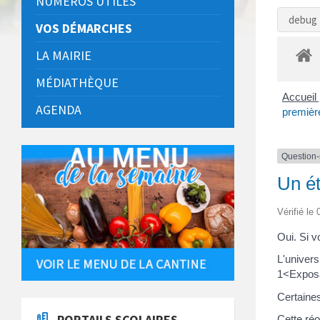
NUMÉROS UTILES
debug 
VOS DÉMARCHES
LA MAIRIE
MÉDIATHÈQUE
Accueil 
AGENDA
première
Question
Un ét
Vérifié le
Oui. Si v
L'univer
1<Exposa
Certaines
PORTAILS SCOLAIRES
Cette réo