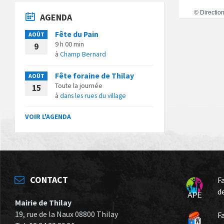
©
Direction
AGENDA
Fête du Pain
AOÛT
9 h 00 min
9
à
Champ Bernard
Fête foraine de Thilay
AOÛT
Toute la journée
15
à
dans les rues du village
VOIR L'AGENDA
CONTACT
F
d
Mairie de Thilay
19, rue de la Naux 08800 Thilay
F