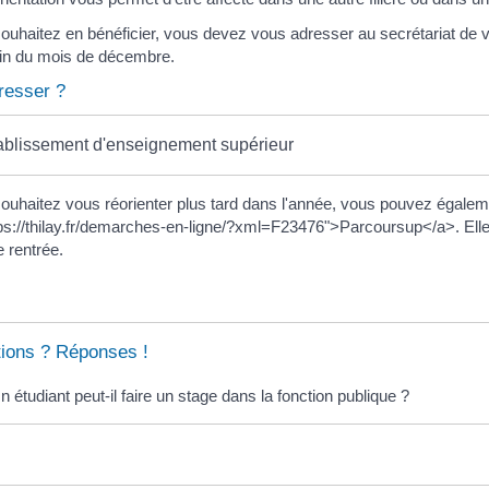
ouhaitez en bénéficier, vous devez vous adresser au secrétariat de v
 fin du mois de décembre.
resser ?
ablissement d'enseignement supérieur
ouhaitez vous réorienter plus tard dans l'année, vous pouvez égaleme
tps://thilay.fr/demarches-en-ligne/?xml=F23476">Parcoursup</a>. Ell
 rentrée.
ions ? Réponses !
n étudiant peut-il faire un stage dans la fonction publique ?