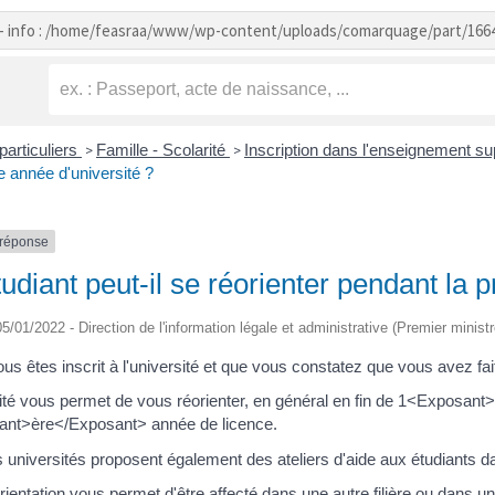
- info : /home/feasraa/www/wp-content/uploads/comarquage/part/166
particuliers
Famille - Scolarité
Inscription dans l'enseignement s
>
>
 année d'université ?
-réponse
udiant peut-il se réorienter pendant la 
 05/01/2022 - Direction de l'information légale et administrative (Premier ministr
ous êtes inscrit à l'université et que vous constatez que vous avez fai
sité vous permet de vous réorienter, en général en fin de 1<Exposan
nt>ère</Exposant> année de licence.
 universités proposent également des ateliers d'aide aux étudiants d
rientation vous permet d'être affecté dans une autre filière ou dans u