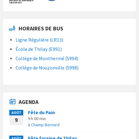
HORAIRES DE BUS
Ligne Régulière (LR13)
École de Thilay (E991)
Collège de Monthermé (S994)
Collège de Nouzonville (S998)
AGENDA
Fête du Pain
AOÛT
9 h 00 min
9
à
Champ Bernard
Fête foraine de Thilay
AOÛT