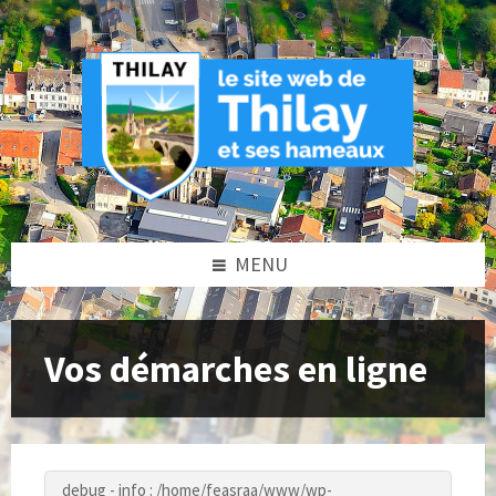
Skip
Skip
Skip
to
to
to
content
left
footer
sidebar
MENU
Vos démarches en ligne
debug - info : /home/feasraa/www/wp-