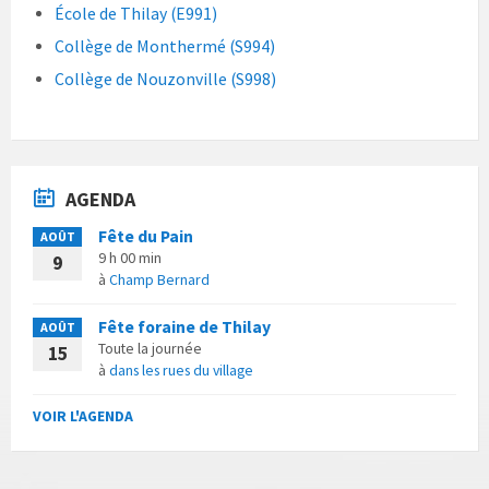
École de Thilay (E991)
Collège de Monthermé (S994)
Collège de Nouzonville (S998)
AGENDA
Fête du Pain
AOÛT
9 h 00 min
9
à
Champ Bernard
Fête foraine de Thilay
AOÛT
Toute la journée
15
à
dans les rues du village
VOIR L'AGENDA