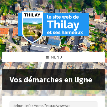
Skip
Skip
Skip
to
to
to
content
left
footer
sidebar
MENU
Vos démarches en ligne
debug - info : /home/feasraa/www/wp-