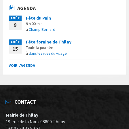
AGENDA
Fête du Pain
AOÛT
9 h 00 min
9
à
Champ Bernard
Fête foraine de Thilay
AOÛT
Toute la journée
15
à
dans les rues du village
VOIR L'AGENDA
CONTACT
Mairie de Thilay
19, rue de la Naux 08800 Thilay
Tel: 03 24 32 80 51