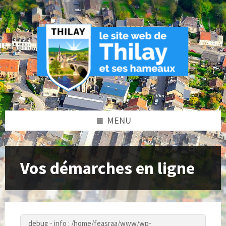
Skip
Skip
Skip
to
to
to
content
left
footer
sidebar
MENU
Vos démarches en ligne
debug - info : /home/feasraa/www/wp-