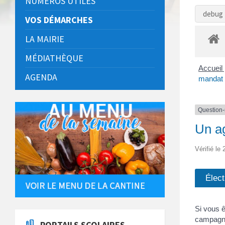
NUMÉROS UTILES
debug 
VOS DÉMARCHES
LA MAIRIE
MÉDIATHÈQUE
Accueil 
AGENDA
mandat é
Question
Un ag
Vérifié le
Élect
Si vous ê
campagne
PORTAILS SCOLAIRES