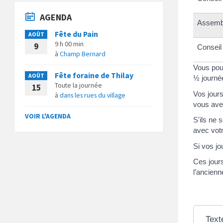
AGENDA
Assemb
Fête du Pain
AOÛT
9 h 00 min
9
Conseil
à
Champ Bernard
Vous pou
Fête foraine de Thilay
AOÛT
½ journé
Toute la journée
15
Vos jour
à
dans les rues du village
vous ave
VOIR L'AGENDA
S'ils ne
avec votr
Si vos jo
Ces jours
l’ancienn
Text