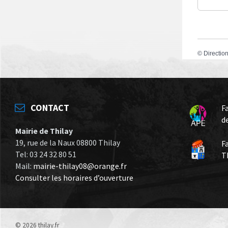
©
Direction
CONTACT
F
d
Mairie de Thilay
19, rue de la Naux 08800 Thilay
F
Tel: 03 24 32 80 51
T
Mail:
mairie-thilay08@orange.fr
Consulter les horaires d’ouverture
© 2026 thilay.fr