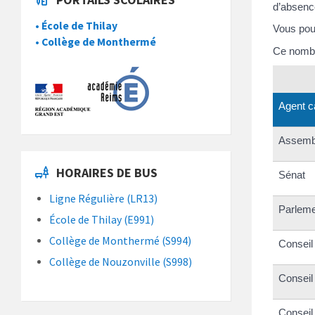
d’absenc
• École de Thilay
Vous pou
• Collège de Monthermé
Ce nombr
Agent c
Assembl
HORAIRES DE BUS
Sénat
Ligne Régulière (LR13)
Parleme
École de Thilay (E991)
Collège de Monthermé (S994)
Conseil
Collège de Nouzonville (S998)
Conseil
Conseil