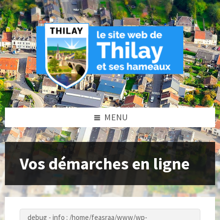
Skip
Skip
Skip
to
to
to
content
left
footer
sidebar
MENU
Vos démarches en ligne
debug - info : /home/feasraa/www/wp-