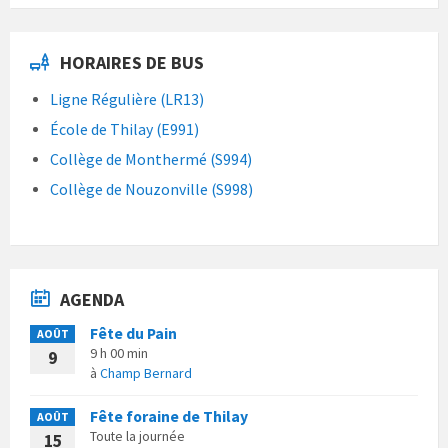
HORAIRES DE BUS
Ligne Régulière (LR13)
École de Thilay (E991)
Collège de Monthermé (S994)
Collège de Nouzonville (S998)
AGENDA
Fête du Pain
AOÛT
9 h 00 min
9
à
Champ Bernard
Fête foraine de Thilay
AOÛT
Toute la journée
15