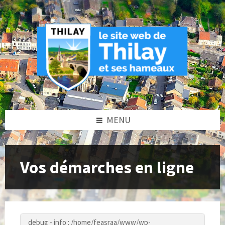
Skip
Skip
Skip
to
to
to
content
left
footer
sidebar
MENU
Vos démarches en ligne
debug - info : /home/feasraa/www/wp-