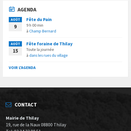
AGENDA
Fête du Pain
AOÛT
9 h 00 min
9
à
Champ Bernard
Fête foraine de Thilay
AOÛT
Toute la journée
15
à
dans les rues du village
VOIR L'AGENDA
CONTACT
Mairie de Thilay
19, rue de la Naux 08800 Thilay