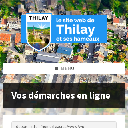
Skip
Skip
Skip
to
to
to
content
left
footer
sidebar
MENU
Vos démarches en ligne
debug - info : /home/feasraa/www/wp-