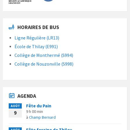
HORAIRES DE BUS
Ligne Régulière (LR13)
École de Thilay (E991)
Collège de Monthermé (S994)
Collège de Nouzonville (S998)
AGENDA
Fête du Pain
AOÛT
9 h 00 min
9
à
Champ Bernard
Fête foraine de Thilay
AOÛT