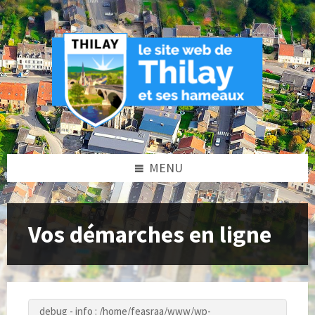
Skip
Skip
Skip
to
to
to
content
left
footer
sidebar
MENU
Vos démarches en ligne
debug - info : /home/feasraa/www/wp-