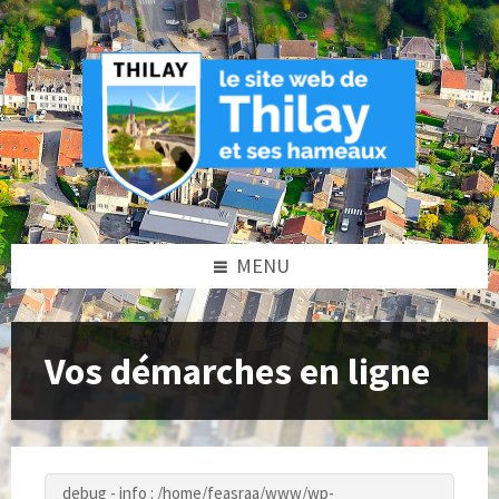
Skip
Skip
Skip
to
to
to
content
left
footer
sidebar
MENU
Vos démarches en ligne
debug - info : /home/feasraa/www/wp-