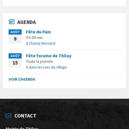
AGENDA
Fête du Pain
AOÛT
9 h 00 min
9
à
Champ Bernard
Fête foraine de Thilay
AOÛT
Toute la journée
15
à
dans les rues du village
VOIR L'AGENDA
CONTACT
Mairie de Thilay