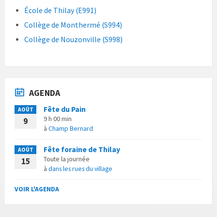
École de Thilay (E991)
Collège de Monthermé (S994)
Collège de Nouzonville (S998)
AGENDA
Fête du Pain
AOÛT
9 h 00 min
9
à
Champ Bernard
Fête foraine de Thilay
AOÛT
Toute la journée
15
à
dans les rues du village
VOIR L'AGENDA