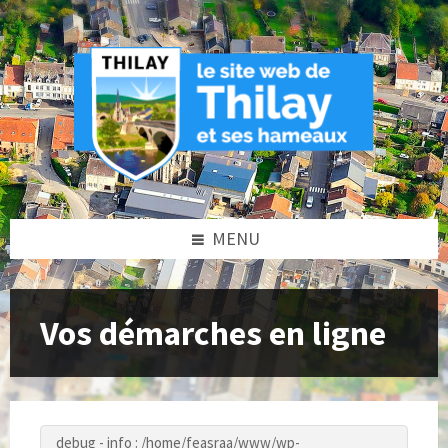
Skip
Skip
Skip
to
to
to
content
left
footer
sidebar
MENU
Vos démarches en ligne
debug - info : /home/feasraa/www/wp-