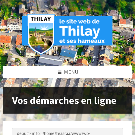
Skip
Skip
Skip
to
to
to
content
left
footer
sidebar
MENU
Vos démarches en ligne
debug - info : /home/feasraa/www/wp-