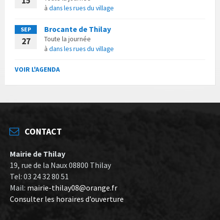
15
à
dans les rues du village
Brocante de Thilay
SEP
Toute la journée
27
à
dans les rues du village
VOIR L'AGENDA
CONTACT
Mairie de Thilay
19, rue de la Naux 08800 Thilay
Tel: 03 24 32 80 51
Mail:
mairie-thilay08@orange.fr
Consulter les horaires d’ouverture