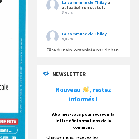
La commune de Thilay
a
actualisé son statut.
3 jours
La commune de Thilay
4 jours
Fête du pain, organisée par Nohan
Loisirs dimanche 9 août.
Photo
NEWSLETTER
La commune de Thilay
Nouveau
restez
,
1 semaine
informés !
La commune de Thilay souhaite
associer sa population mais
également les visiteurs à son
Abonnez-vous pour recevoir la
bulletin municipal annuel en
lettre d'informations de la
organisant un concours photo
commune.
gratuit OUVERT À TOUS.
Chaque mois, recevez les
Vous pouvez envoyer vos photo
...