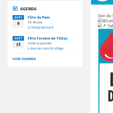
AGENDA
Don du
Fête du Pain
AOÛT
Lun
9 h 00 min
9
Sal
à
Champ Bernard
Fête foraine de Thilay
AOÛT
Toute la journée
15
à
dans les rues du village
VOIR L'AGENDA