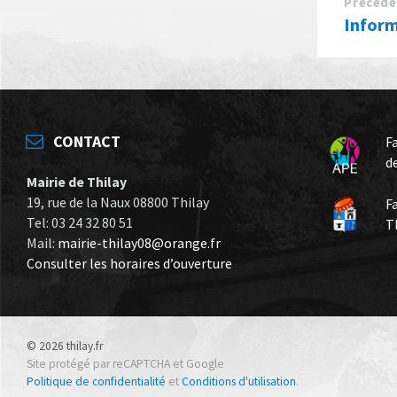
k
Précéde
Inform
CONTACT
F
d
Mairie de Thilay
19, rue de la Naux 08800 Thilay
F
Tel: 03 24 32 80 51
T
Mail:
mairie-thilay08@orange.fr
Consulter les horaires d’ouverture
© 2026 thilay.fr
Site protégé par reCAPTCHA et Google
Politique de confidentialité
et
Conditions d'utilisation
.