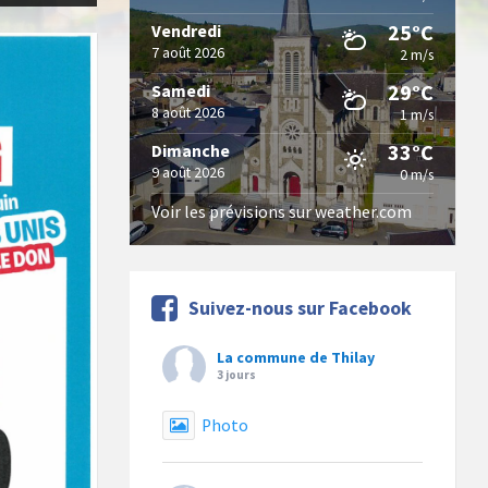
25°C
Vendredi
7 août 2026
2 m/s
29°C
Samedi
8 août 2026
1 m/s
33°C
Dimanche
9 août 2026
0 m/s
Voir les prévisions sur weather.com
Suivez-nous sur Facebook
La commune de Thilay
3 jours
Photo