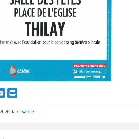
a
E
Pr
e
m
in
ai
t
n 2026
dans
Santé
l