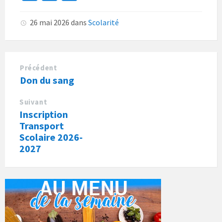
ce
m
in
b
ai
t
26 mai 2026
dans
Scolarité
o
l
o
k
Précédent
Don du sang
Suivant
Inscription
Transport
Scolaire 2026-
2027