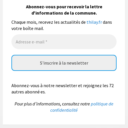
La commune de Thilay souhaite associer sa
population mais également les visiteurs à son
Abonnez-vous pour recevoir la lettre
bulletin municipal annuel en organisant un concours
d'informations de la commune.
photo gratuit OUVERT À TOUS.
Chaque mois, recevez les actualités de
thilay.fr
dans
Vous pouvez envoyer vos photo
...
Lire la suite
votre boîte mail.
Photo
Abonnez-vous à notre newsletter et rejoignez les 72
autres abonné·es.
P
our plus d’informations
, c
onsultez notre
politique de
confidentialité