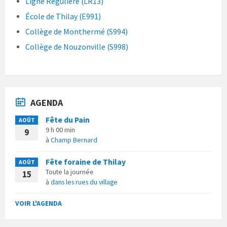
Ligne Régulière (LR13)
École de Thilay (E991)
Collège de Monthermé (S994)
Collège de Nouzonville (S998)
AGENDA
Fête du Pain
AOÛT
9 h 00 min
9
à
Champ Bernard
Fête foraine de Thilay
AOÛT
Toute la journée
15
à
dans les rues du village
VOIR L'AGENDA