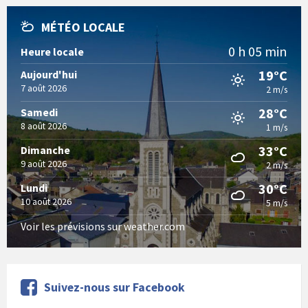
MÉTÉO LOCALE
0 h 05 min
Heure locale
19°C
Aujourd'hui
7 août 2026
2 m/s
28°C
Samedi
8 août 2026
1 m/s
33°C
Dimanche
9 août 2026
2 m/s
30°C
Lundi
10 août 2026
5 m/s
Voir les prévisions sur weather.com
Suivez-nous sur Facebook