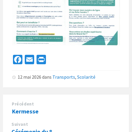
Fa
E
Pr
ce
m
in
b
ai
t
12 mai 2026
dans
Transports
,
Scolarité
o
l
o
k
Précédent
Kermesse
Suivant
Cérémonie du 8