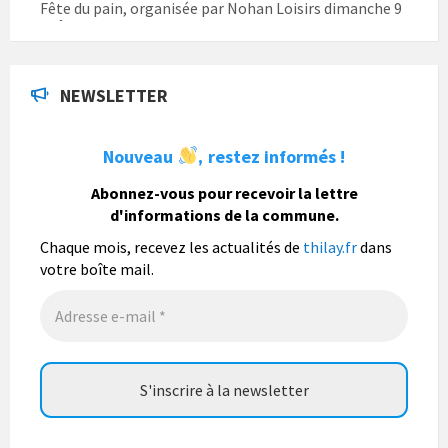
Fête du pain, organisée par Nohan Loisirs dimanche 9
août.
Photo
NEWSLETTER
La commune de Thilay
1 semaine
Nouveau
restez informés !
,
La commune de Thilay souhaite associer sa
population mais également les visiteurs à son
Abonnez-vous pour recevoir la lettre
bulletin municipal annuel en organisant un concours
d'informations de la commune.
photo gratuit OUVERT À TOUS.
Chaque mois, recevez les actualités de
thilay.fr
dans
Vous pouvez envoyer vos photo
...
Lire la suite
votre boîte mail.
Photo