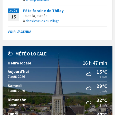
Fête foraine de Thilay
AOÛT
Toute la journée
15
à
dans les rues du village
VOIR L'AGENDA
MÉTÉO LOCALE
16 h 47 min
Heure locale
15°C
Aujourd'hui
7 août 2026
2 m/s
29°C
Samedi
8 août 2026
1 m/s
32°C
Dimanche
9 août 2026
2 m/s
34°C
Lundi