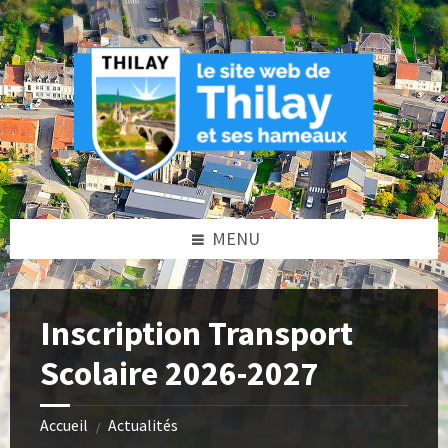
Skip
Skip
Skip
Skip
to
to
to
to
content
left
right
footer
sidebar
sidebar
MENU
Inscription Transport
Scolaire 2026-2027
Accueil
Actualités
/