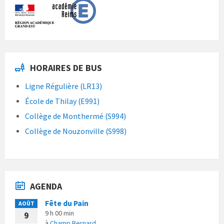
HORAIRES DE BUS
Ligne Régulière (LR13)
École de Thilay (E991)
Collège de Monthermé (S994)
Collège de Nouzonville (S998)
AGENDA
Fête du Pain
AOÛT
9 h 00 min
9
à
Champ Bernard