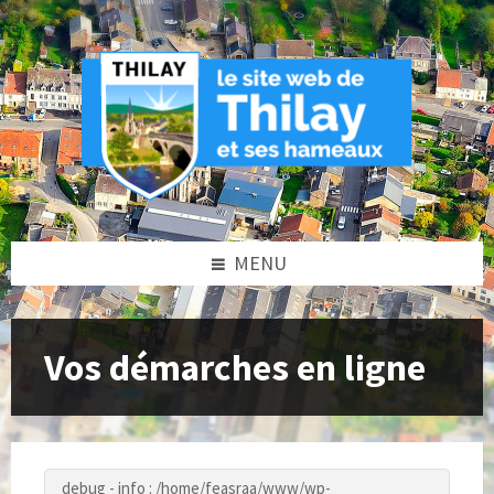
Skip
Skip
Skip
to
to
to
content
left
footer
sidebar
MENU
Vos démarches en ligne
debug - info : /home/feasraa/www/wp-