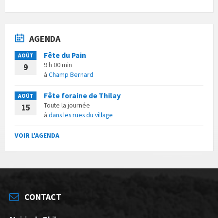
AGENDA
Fête du Pain
AOÛT
9 h 00 min
9
à
Champ Bernard
Fête foraine de Thilay
AOÛT
Toute la journée
15
à
dans les rues du village
VOIR L'AGENDA
CONTACT