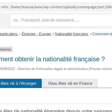
- info : /home/feasraa/www/wp-content/uploads/comarquage/part/166
particuliers
Étranger - Europe
Nationalité française
Comment obte
>
>
>
-réponse
nt obtenir la nationalité française ?
 29/08/2022 - Direction de l'information légale et administrative (Premier ministr
êtes né à l'étranger
Vous êtes né en France
s êtes de nationalité étrangère depuis votre naissan