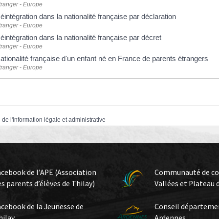
tranger - Europe
éintégration dans la nationalité française par déclaration
tranger - Europe
éintégration dans la nationalité française par décret
tranger - Europe
ationalité française d'un enfant né en France de parents étrangers
tranger - Europe
 de l'information légale et administrative
acebook de l’APE (Association
Communauté de c
es parents d’élèves de Thilay)
Vallées et Plateau 
acebook de la Jeunesse de
Conseil départeme
hilay
Ardennes