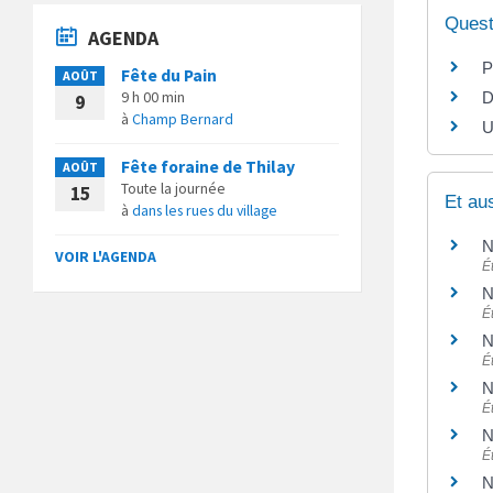
Quest
AGENDA
P
Fête du Pain
AOÛT
9 h 00 min
D
9
à
Champ Bernard
U
Fête foraine de Thilay
AOÛT
Toute la journée
15
Et au
à
dans les rues du village
N
VOIR L'AGENDA
É
N
É
N
É
N
É
N
É
N