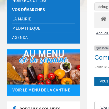
NUMÉROS UTILES
debug 
VOS DÉMARCHES
LA MAIRIE
MÉDIATHÈQUE
Accueil 
AGENDA
Question
Comme
Vérifié le
Vous 
Vou
PORTAILS SCOLAIRES