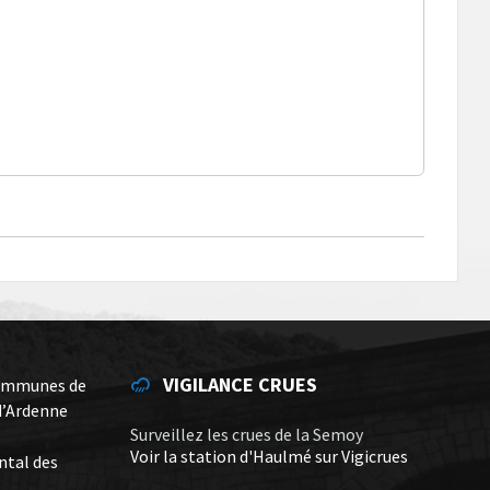
VIGILANCE CRUES
ommunes de
d’Ardenne
Surveillez les crues de la Semoy
Voir la station d'Haulmé sur Vigicrues
ntal des