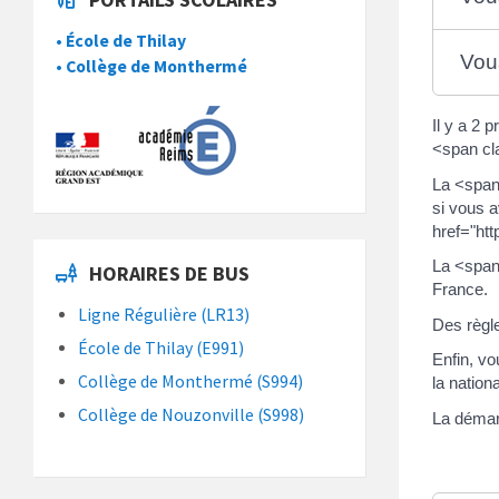
• École de Thilay
Vou
• Collège de Monthermé
Il y a 2 
<span cl
La <span
si vous 
href="htt
La <span
HORAIRES DE BUS
France.
Ligne Régulière (LR13)
Des règl
École de Thilay (E991)
Enfin, v
Collège de Monthermé (S994)
la nation
Collège de Nouzonville (S998)
La démar