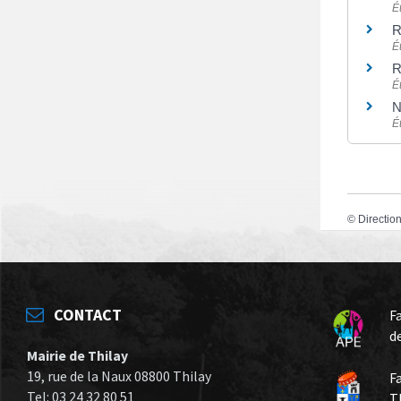
É
R
É
R
É
N
É
©
Direction
CONTACT
F
d
Mairie de Thilay
19, rue de la Naux 08800 Thilay
F
Tel: 03 24 32 80 51
T