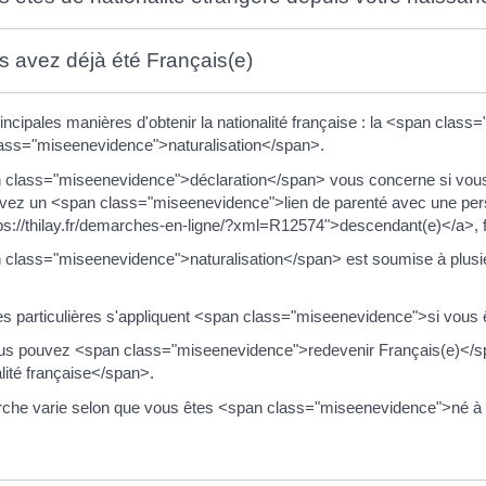
s avez déjà été Français(e)
principales manières d'obtenir la nationalité française : la <span cla
ass="miseenevidence">naturalisation</span>.
 class="miseenevidence">déclaration</span> vous concerne si vou
avez un <span class="miseenevidence">lien de parenté avec une pe
ps://thilay.fr/demarches-en-ligne/?xml=R12574">descendant(e)</a>, f
 class="miseenevidence">naturalisation</span> est soumise à plusieu
es particulières s'appliquent <span class="miseenevidence">si vous
ous pouvez <span class="miseenevidence">redevenir Français(e)</
alité française</span>.
che varie selon que vous êtes <span class="miseenevidence">né à l