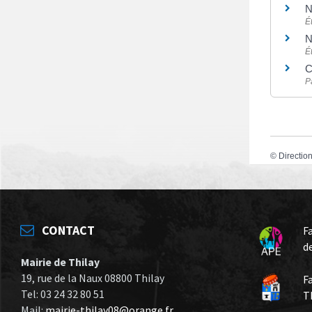
N
É
N
É
C
P
©
Direction
CONTACT
F
d
Mairie de Thilay
19, rue de la Naux 08800 Thilay
F
Tel: 03 24 32 80 51
T
Mail:
mairie-thilay08@orange.fr