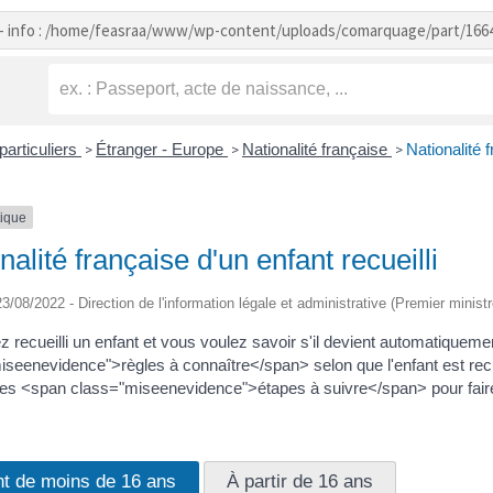
- info : /home/feasraa/www/wp-content/uploads/comarquage/part/166
particuliers
Étranger - Europe
Nationalité française
Nationalité f
>
>
>
tique
nalité française d'un enfant recueilli
 23/08/2022 - Direction de l'information légale et administrative (Premier ministr
 recueilli un enfant et vous voulez savoir s'il devient automatiquem
seenevidence">règles à connaître</span> selon que l'enfant est recuei
les <span class="miseenevidence">étapes à suivre</span> pour faire l
nt de moins de 16 ans
À partir de 16 ans