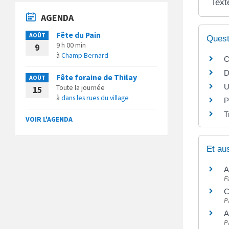
Text
AGENDA
Fête du Pain
AOÛT
Quest
9 h 00 min
9
à
Champ Bernard
C
D
Fête foraine de Thilay
AOÛT
U
Toute la journée
15
à
dans les rues du village
P
T
VOIR L'AGENDA
Et au
A
F
C
P
A
P