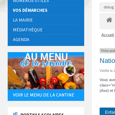
NUMÉROS UTILES
debug 
VOS DÉMARCHES
LA MAIRIE
MÉDIATHÈQUE
Accueil 
AGENDA
Fiche pra
Natio
Vérifié le
Vous avez
class="mi
(Ase) et 
Enfa
PORTAILS SCOLAIRES