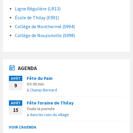
Ligne Régulière (LR13)
École de Thilay (E991)
Collège de Monthermé (S994)
Collège de Nouzonville (S998)
AGENDA
Fête du Pain
AOÛT
9 h 00 min
9
à
Champ Bernard
Fête foraine de Thilay
AOÛT
Toute la journée
15
à
dans les rues du village
VOIR L'AGENDA