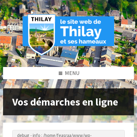
Skip
Skip
Skip
to
to
to
content
left
footer
sidebar
MENU
Vos démarches en ligne
debug - info : /home/feasraa/www/wp-