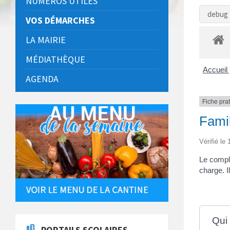
NUMÉROS UTILES
debug 
VOS DÉMARCHES
LA MAIRIE
MÉDIATHÈQUE
Accueil 
AGENDA
Fiche pra
Famil
Vérifié le
Le compl
charge. I
Qui
PORTAILS SCOLAIRES