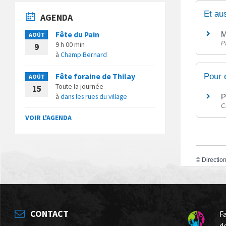
Et au
AGENDA
Fête du Pain
M
AOÛT
9 h 00 min
P
9
à
Champ Bernard
Fête foraine de Thilay
Pour 
AOÛT
Toute la journée
15
à
dans les rues du village
P
C
VOIR L'AGENDA
©
Direction
CONTACT
F
d