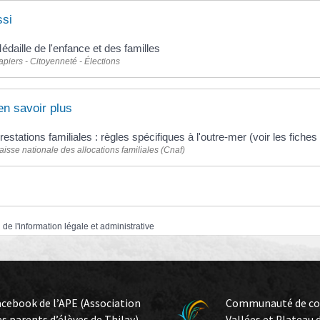
ssi
édaille de l'enfance et des familles
apiers - Citoyenneté - Élections
en savoir plus
restations familiales : règles spécifiques à l'outre-mer (voir les fic
aisse nationale des allocations familiales (Cnaf)
 de l'information légale et administrative
acebook de l’APE (Association
Communauté de c
es parents d’élèves de Thilay)
Vallées et Plateau 