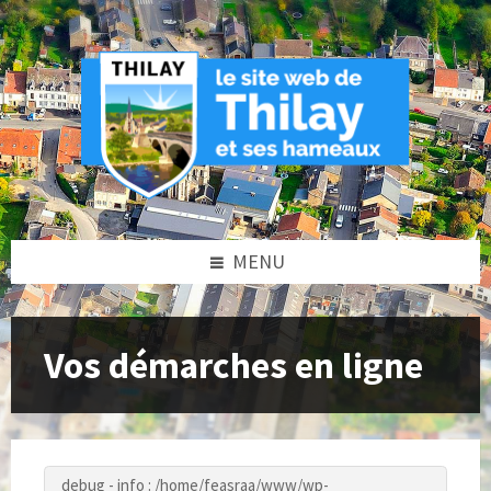
Skip
Skip
Skip
to
to
to
content
left
footer
sidebar
MENU
Vos démarches en ligne
debug - info : /home/feasraa/www/wp-