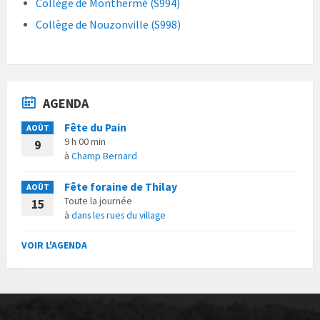
Collège de Monthermé (S994)
Collège de Nouzonville (S998)
AGENDA
Fête du Pain
AOÛT
9 h 00 min
9
à
Champ Bernard
Fête foraine de Thilay
AOÛT
Toute la journée
15
à
dans les rues du village
VOIR L'AGENDA