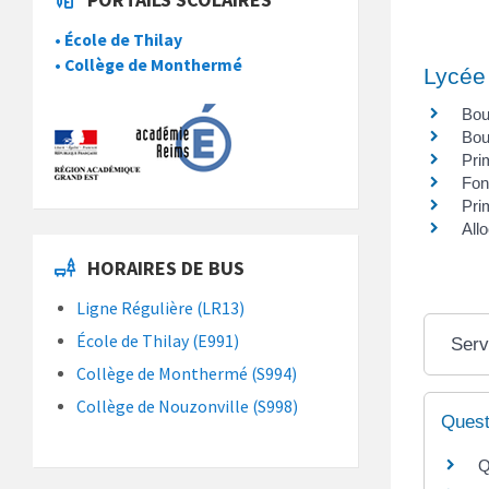
• École de Thilay
• Collège de Monthermé
Lycée
Bou
Bou
Pri
Fon
Prim
All
HORAIRES DE BUS
Ligne Régulière (LR13)
École de Thilay (E991)
Serv
Collège de Monthermé (S994)
Collège de Nouzonville (S998)
Quest
Q