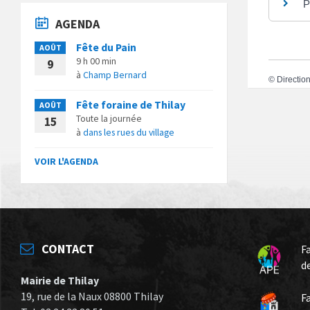
P
AGENDA
Fête du Pain
AOÛT
9 h 00 min
9
à
Champ Bernard
©
Direction
Fête foraine de Thilay
AOÛT
Toute la journée
15
à
dans les rues du village
VOIR L'AGENDA
CONTACT
F
d
Mairie de Thilay
19, rue de la Naux 08800 Thilay
F