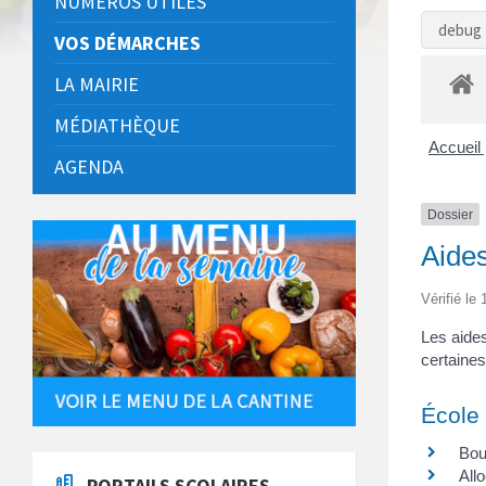
NUMÉROS UTILES
debug 
VOS DÉMARCHES
LA MAIRIE
MÉDIATHÈQUE
Accueil 
AGENDA
Dossier
Aides
Vérifié le
Les aides
certaines
École 
Bou
All
PORTAILS SCOLAIRES