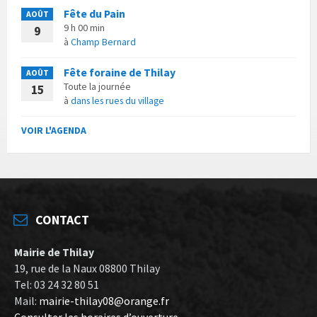
Fête du Pain
AOÛT
9 h 00 min
9
à
Champ Bernard
Fête foraine de Thilay
AOÛT
Toute la journée
15
à
dans les rues du village
VOIR L'AGENDA
CONTACT
Mairie de Thilay
19, rue de la Naux 08800 Thilay
Tel: 03 24 32 80 51
Mail:
mairie-thilay08@orange.fr