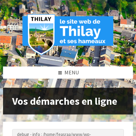
Skip
Skip
Skip
to
to
to
content
left
footer
sidebar
MENU
Vos démarches en ligne
debug - info : /home/feasraa/www/wp-