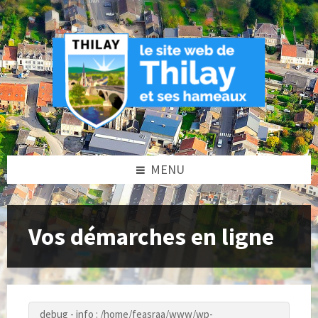
Skip
Skip
Skip
to
to
to
content
left
footer
sidebar
MENU
Vos démarches en ligne
debug - info : /home/feasraa/www/wp-