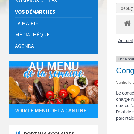
NUMÉROS UTILES
debug 
VOS DÉMARCHES
LA MAIRIE
MÉDIATHÈQUE
Accueil 
AGENDA
Fiche pra
Congé
Vérifié le
Le congé 
charge h
ouvrés</
l'état de
parental
PORTAILS SCOLAIRES