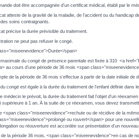
ande doit être accompagnée d'un certificat médical, établi par le méde
icat atteste de la gravité de la maladie, de l'accident ou du handicap 
 des soins contraignants.
icat précise la durée prévisible du traitement.
tration ne peut pas refuser le congé.
lass="miseenevidence">Durée</span>
 maximale du congé de présence parentale est fixée à 310 <a href="h
a> au cours d'une période de 36 mois <span class="miseenevidence
te de la période de 36 mois s'effectue à partir de la date initiale de
du congé est égale à la durée du traitement de l'enfant définie dans le 
e médecin le prévoit, la durée du traitement fait l'objet d'un réexamen 
i supérieure à 1 an. À la suite de ce réexamen, vous devez transmett
e <span class="miseenevidence">rechute ou de récidive de la même pa
ass="miseenevidence">prolongé ou rouvert</span> pour une nouvelle 
longation ou réouverture est accordée sur présentation d'un nouveau c
 de la période 36 mois, <span class="miseenevidence">en cas de no