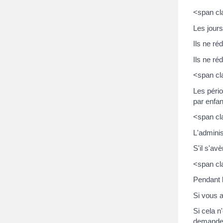
<span cl
Les jours
Ils ne ré
Ils ne ré
<span cl
Les pério
par enfan
<span cl
L'adminis
S'il s'av
<span cl
Pendant l
Si vous a
Si cela n
demander 