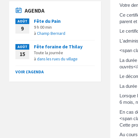
Votre dem
AGENDA
Ce certif
Fête du Pain
AOÛT
parent et
9 h 00 min
9
Le certif
à
Champ Bernard
L'adminis
Fête foraine de Thilay
AOÛT
<span c
Toute la journée
15
à
dans les rues du village
La durée
ouvrés</
VOIR L'AGENDA
Le décomp
La durée 
Lorsque l
6 mois, n
En cas d
<span cl
Cette pro
Au cours