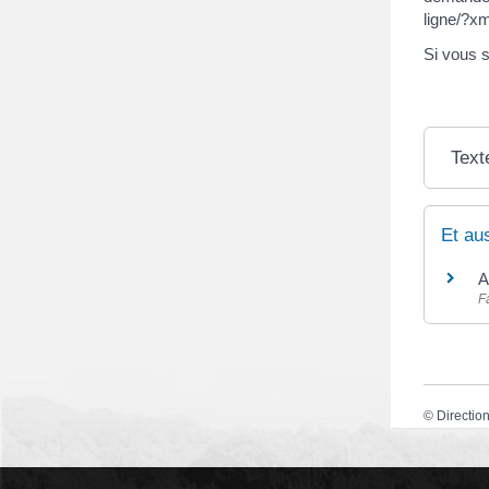
ligne/?xm
Si vous s
Text
Et au
A
F
©
Direction