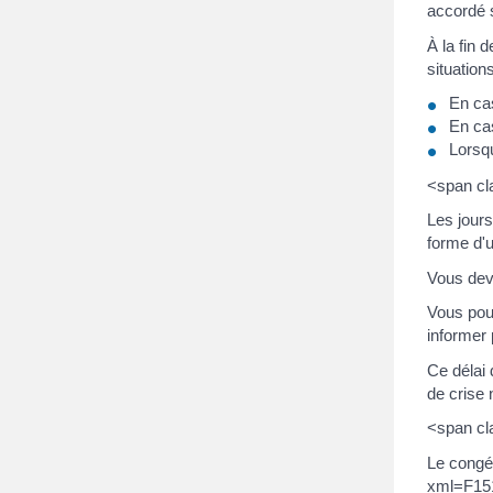
accordé s
À la fin 
situation
En cas
En cas
Lorsqu
<span cl
Les jours
forme d'u
Vous dev
Vous pouv
informer 
Ce délai 
de crise
<span c
Le congé
xml=F151