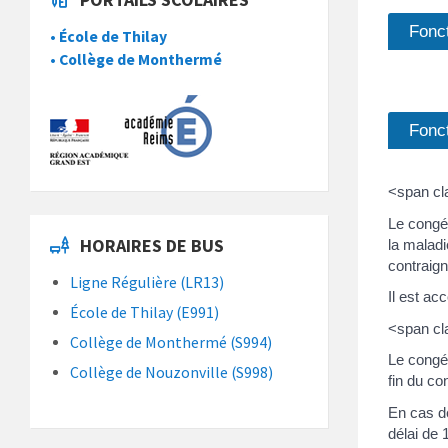
Fonct
• École de Thilay
• Collège de Monthermé
Fonc
<span cl
Le congé
HORAIRES DE BUS
la maladi
contraign
Ligne Régulière (LR13)
Il est ac
École de Thilay (E991)
<span c
Collège de Monthermé (S994)
Le congé
Collège de Nouzonville (S998)
fin du c
En cas de
délai de 