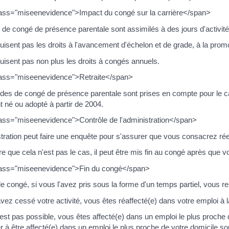
ass="miseenevidence">Impact du congé sur la carrière</span>
 de congé de présence parentale sont assimilés à des jours d'activité
duisent pas les droits à l'avancement d'échelon et de grade, à la promo
duisent pas non plus les droits à congés annuels.
ass="miseenevidence">Retraite</span>
des de congé de présence parentale sont prises en compte pour le cal
t né ou adopté à partir de 2004.
ass="miseenevidence">Contrôle de l'administration</span>
tration peut faire une enquête pour s'assurer que vous consacrez rée
ère que cela n'est pas le cas, il peut être mis fin au congé après que 
ass="miseenevidence">Fin du congé</span>
e congé, si vous l'avez pris sous la forme d'un temps partiel, vous re
vez cessé votre activité, vous êtes réaffecté(e) dans votre emploi à l
'est pas possible, vous êtes affecté(e) dans un emploi le plus proche 
à être affecté(e) dans un emploi le plus proche de votre domicile so