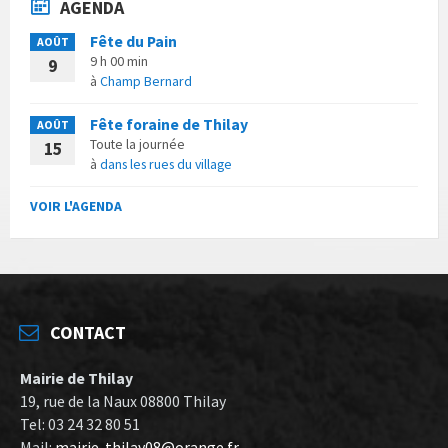
AGENDA
Fête du Pain
AOÛT
9 h 00 min
9
à
Champ Bernard
Fête foraine de Thilay
AOÛT
Toute la journée
15
à
dans les rues du village
VOIR L'AGENDA
CONTACT
Mairie de Thilay
19, rue de la Naux 08800 Thilay
Tel: 03 24 32 80 51
Mail:
mairie-thilay08@orange.fr