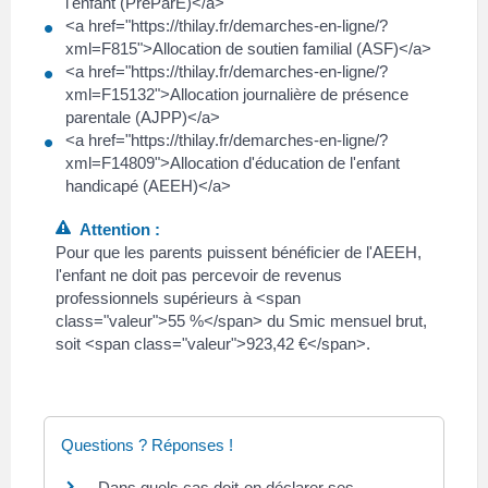
l'enfant (PreParE)</a>
<a href="https://thilay.fr/demarches-en-ligne/?
xml=F815">Allocation de soutien familial (ASF)</a>
<a href="https://thilay.fr/demarches-en-ligne/?
xml=F15132">Allocation journalière de présence
parentale (AJPP)</a>
<a href="https://thilay.fr/demarches-en-ligne/?
xml=F14809">Allocation d'éducation de l'enfant
handicapé (AEEH)</a>
Attention :
Pour que les parents puissent bénéficier de l'AEEH,
l'enfant ne doit pas percevoir de revenus
professionnels supérieurs à <span
class="valeur">55 %</span> du Smic mensuel brut,
soit <span class="valeur">923,42 €</span>.
Questions ? Réponses !
Dans quels cas doit-on déclarer ses