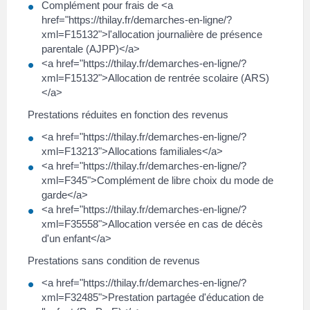
Complément pour frais de <a
href="https://thilay.fr/demarches-en-ligne/?
xml=F15132">l'allocation journalière de présence
parentale (AJPP)</a>
<a href="https://thilay.fr/demarches-en-ligne/?
xml=F15132">Allocation de rentrée scolaire (ARS)
</a>
Prestations réduites en fonction des revenus
<a href="https://thilay.fr/demarches-en-ligne/?
xml=F13213">Allocations familiales</a>
<a href="https://thilay.fr/demarches-en-ligne/?
xml=F345">Complément de libre choix du mode de
garde</a>
<a href="https://thilay.fr/demarches-en-ligne/?
xml=F35558">Allocation versée en cas de décès
d'un enfant</a>
Prestations sans condition de revenus
<a href="https://thilay.fr/demarches-en-ligne/?
xml=F32485">Prestation partagée d'éducation de