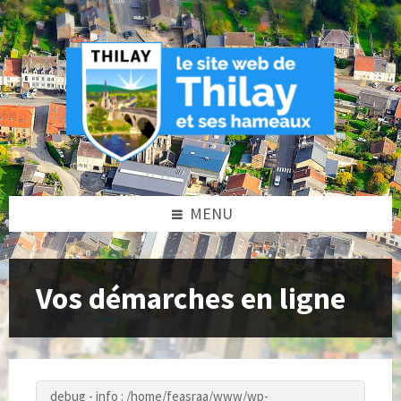
Skip
Skip
Skip
to
to
to
content
left
footer
sidebar
MENU
Vos démarches en ligne
debug - info : /home/feasraa/www/wp-