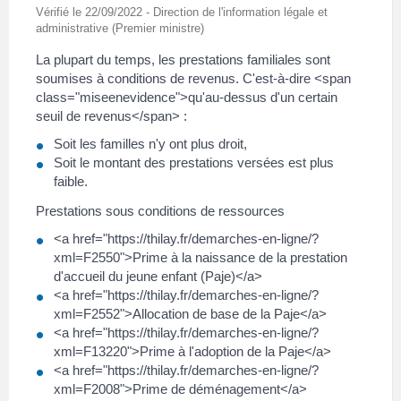
Vérifié le 22/09/2022 - Direction de l'information légale et
administrative (Premier ministre)
La plupart du temps, les prestations familiales sont
soumises à conditions de revenus. C'est-à-dire <span
class="miseenevidence">qu'au-dessus d'un certain
seuil de revenus</span> :
Soit les familles n'y ont plus droit,
Soit le montant des prestations versées est plus
faible.
Prestations sous conditions de ressources
<a href="https://thilay.fr/demarches-en-ligne/?
xml=F2550">Prime à la naissance de la prestation
d'accueil du jeune enfant (Paje)</a>
<a href="https://thilay.fr/demarches-en-ligne/?
xml=F2552">Allocation de base de la Paje</a>
<a href="https://thilay.fr/demarches-en-ligne/?
xml=F13220">Prime à l'adoption de la Paje</a>
<a href="https://thilay.fr/demarches-en-ligne/?
xml=F2008">Prime de déménagement</a>